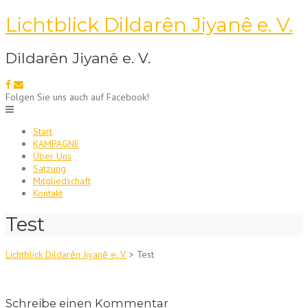
Skip
Lichtblick Dildarên Jiyanê e. V.
to
content
Dildarên Jiyanê e. V.
Folgen Sie uns auch auf Facebook!
Start
KAMPAGNE
Über Uns
Satzung
Mitgliedschaft
Kontakt
Test
Lichtblick Dildarên Jiyanê e. V.
>
Test
Schreibe einen Kommentar